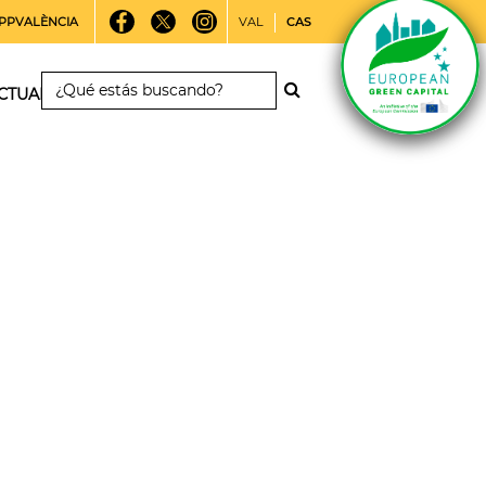
PPVALÈNCIA
VAL
CAS
CTUALIDAD