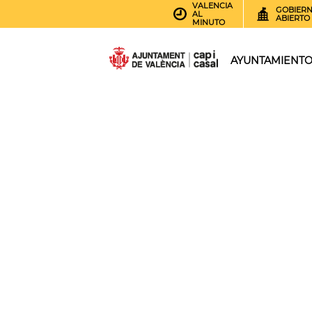
VALENCIA
GOBIER
AL
ABIERTO
MINUTO
AYUNTAMIENT