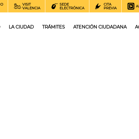
NO
VISIT
SEDE
CITA
A
VALENCIA
ELECTRÓNICA
PREVIA
O
LA CIUDAD
TRÁMITES
ATENCIÓN CIUDADANA
A