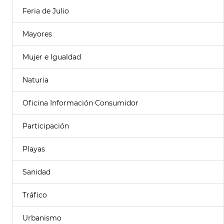
Feria de Julio
Mayores
Mujer e Igualdad
Naturia
Oficina Información Consumidor
Participación
Playas
Sanidad
Tráfico
Urbanismo