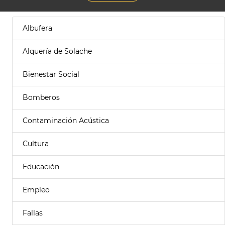
Albufera
Alquería de Solache
Bienestar Social
Bomberos
Contaminación Acústica
Cultura
Educación
Empleo
Fallas