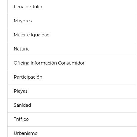
Feria de Julio
Mayores
Mujer e Igualdad
Naturia
Oficina Información Consumidor
Participación
Playas
Sanidad
Tráfico
Urbanismo