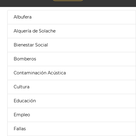
Albufera
Alquería de Solache
Bienestar Social
Bomberos
Contaminación Acústica
Cultura
Educación
Empleo
Fallas