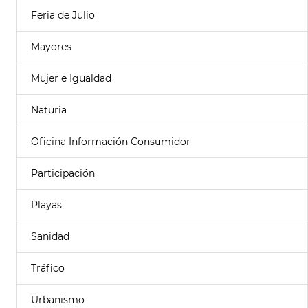
Feria de Julio
Mayores
Mujer e Igualdad
Naturia
Oficina Información Consumidor
Participación
Playas
Sanidad
Tráfico
Urbanismo