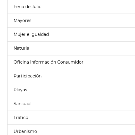
Feria de Julio
Mayores
Mujer e Igualdad
Naturia
Oficina Información Consumidor
Participación
Playas
Sanidad
Tráfico
Urbanismo