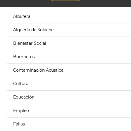
Albufera
Alquería de Solache
Bienestar Social
Bomberos
Contaminación Acústica
Cultura
Educación
Empleo
Fallas