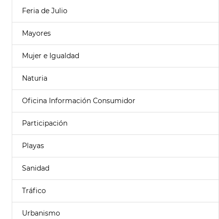
Feria de Julio
Mayores
Mujer e Igualdad
Naturia
Oficina Información Consumidor
Participación
Playas
Sanidad
Tráfico
Urbanismo