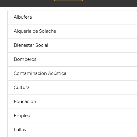
Albufera
Alquería de Solache
Bienestar Social
Bomberos
Contaminación Acústica
Cultura
Educación
Empleo
Fallas