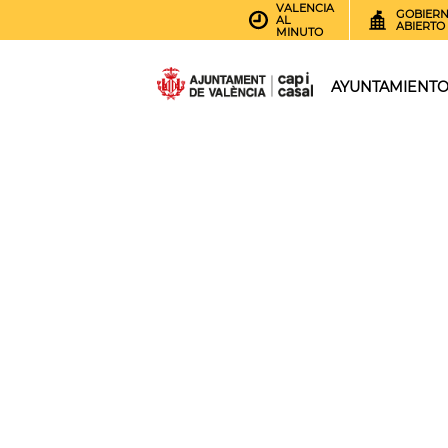
VALENCIA
GOBIER
AL
ABIERTO
MINUTO
AYUNTAMIENT