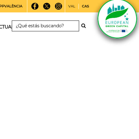
PPVALÈNCIA
VAL
CAS
CTUALIDAD