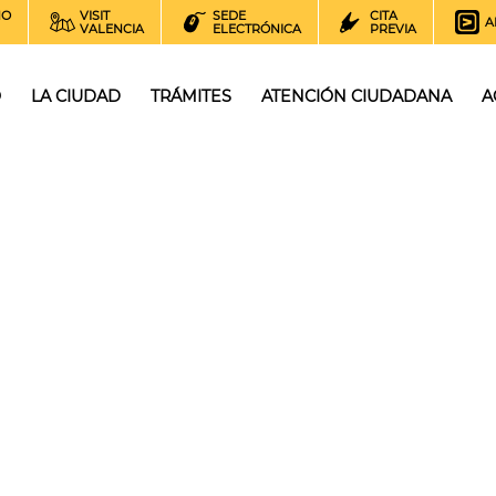
NO
VISIT
SEDE
CITA
A
VALENCIA
ELECTRÓNICA
PREVIA
O
LA CIUDAD
TRÁMITES
ATENCIÓN CIUDADANA
A