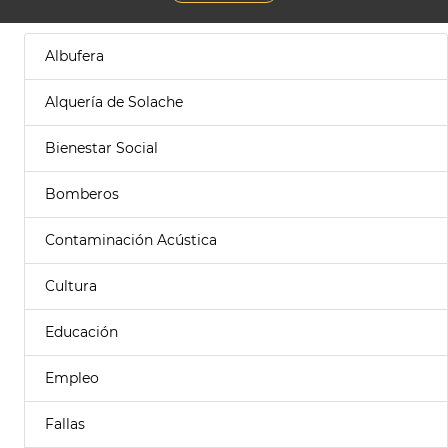
Albufera
Alquería de Solache
Bienestar Social
Bomberos
Contaminación Acústica
Cultura
Educación
Empleo
Fallas