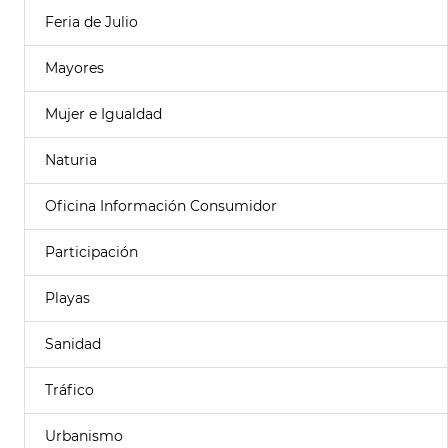
Feria de Julio
Mayores
Mujer e Igualdad
Naturia
Oficina Información Consumidor
Participación
Playas
Sanidad
Tráfico
Urbanismo