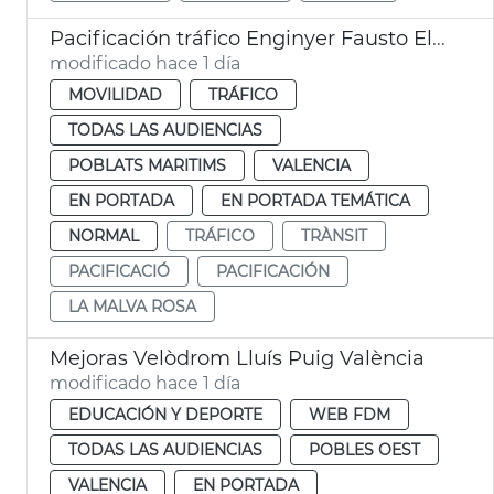
Pacificación tráfico Enginyer Fausto Elío València
modificado hace 1 día
MOVILIDAD
TRÁFICO
TODAS LAS AUDIENCIAS
POBLATS MARITIMS
VALENCIA
EN PORTADA
EN PORTADA TEMÁTICA
NORMAL
TRÁFICO
TRÀNSIT
PACIFICACIÓ
PACIFICACIÓN
LA MALVA ROSA
Mejoras Velòdrom Lluís Puig València
modificado hace 1 día
EDUCACIÓN Y DEPORTE
WEB FDM
TODAS LAS AUDIENCIAS
POBLES OEST
VALENCIA
EN PORTADA