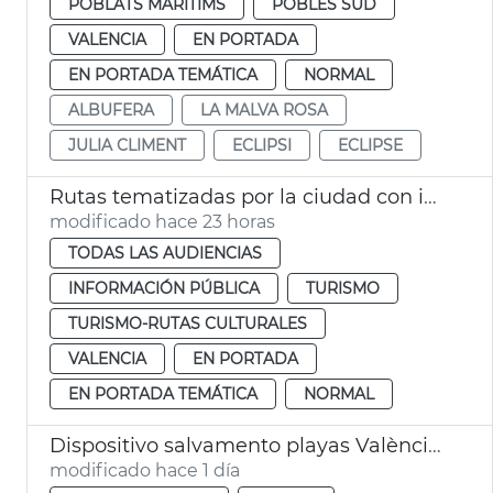
POBLATS MARITIMS
POBLES SUD
VALENCIA
EN PORTADA
EN PORTADA TEMÁTICA
NORMAL
ALBUFERA
LA MALVA ROSA
JULIA CLIMENT
ECLIPSI
ECLIPSE
Rutas tematizadas por la ciudad con intérprete de lengua de signos
modificado hace 23 horas
TODAS LAS AUDIENCIAS
INFORMACIÓN PÚBLICA
TURISMO
TURISMO-RUTAS CULTURALES
VALENCIA
EN PORTADA
EN PORTADA TEMÁTICA
NORMAL
Dispositivo salvamento playas València eclipse
modificado hace 1 día