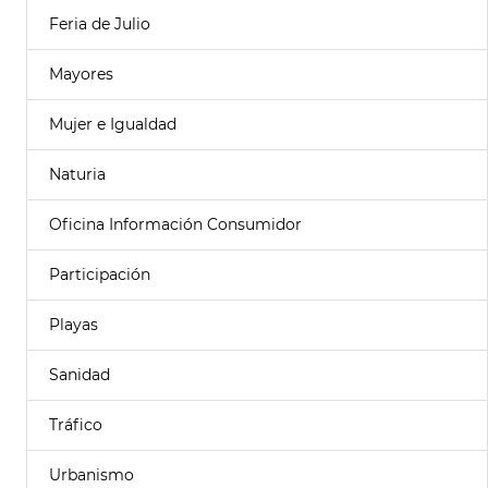
Feria de Julio
Mayores
Mujer e Igualdad
Naturia
Oficina Información Consumidor
Participación
Playas
Sanidad
Tráfico
Urbanismo