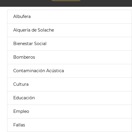
Albufera
Alquería de Solache
Bienestar Social
Bomberos
Contaminación Acústica
Cultura
Educación
Empleo
Fallas