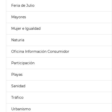
Feria de Julio
Mayores
Mujer e Igualdad
Naturia
Oficina Información Consumidor
Participación
Playas
Sanidad
Tráfico
Urbanismo