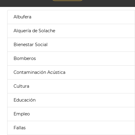
Albufera
Alquería de Solache
Bienestar Social
Bomberos
Contaminación Acústica
Cultura
Educación
Empleo
Fallas