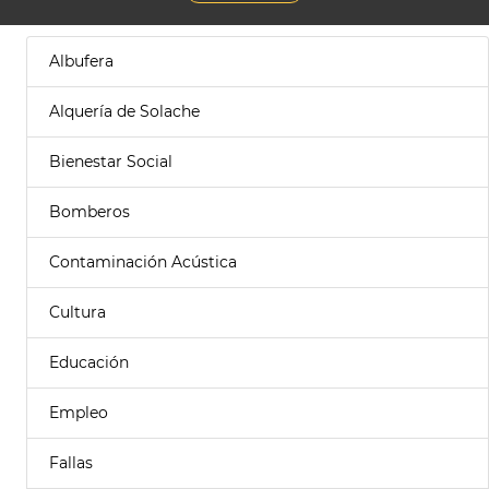
Albufera
Alquería de Solache
Bienestar Social
Bomberos
Contaminación Acústica
Cultura
Educación
Empleo
Fallas