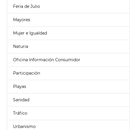
Feria de Julio
Mayores
Mujer e Igualdad
Naturia
Oficina Información Consumidor
Participación
Playas
Sanidad
Tráfico
Urbanismo