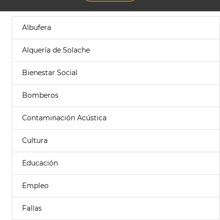
Albufera
Alquería de Solache
Bienestar Social
Bomberos
Contaminación Acústica
Cultura
Educación
Empleo
Fallas