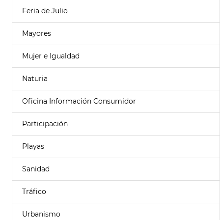
Feria de Julio
Mayores
Mujer e Igualdad
Naturia
Oficina Información Consumidor
Participación
Playas
Sanidad
Tráfico
Urbanismo