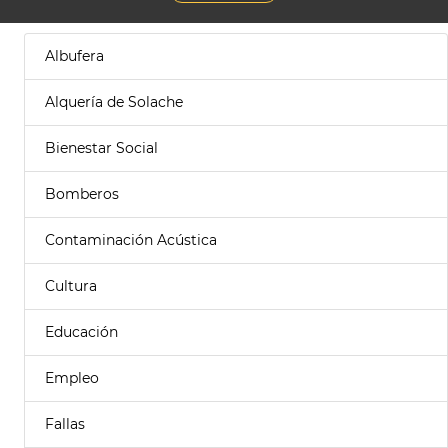
Albufera
Alquería de Solache
Bienestar Social
Bomberos
Contaminación Acústica
Cultura
Educación
Empleo
Fallas