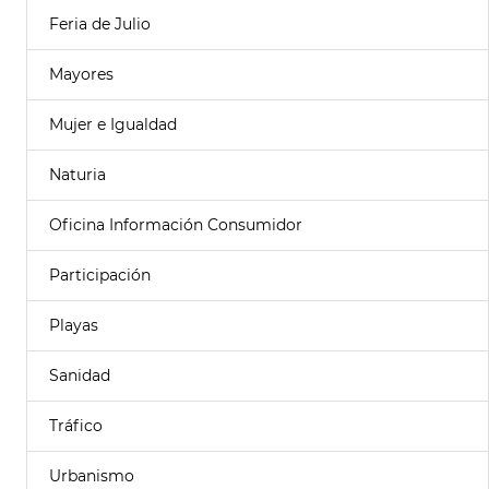
Feria de Julio
Mayores
Mujer e Igualdad
Naturia
Oficina Información Consumidor
Participación
Playas
Sanidad
Tráfico
Urbanismo