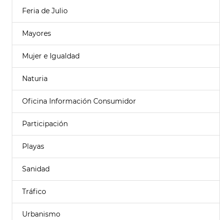
Feria de Julio
Mayores
Mujer e Igualdad
Naturia
Oficina Información Consumidor
Participación
Playas
Sanidad
Tráfico
Urbanismo