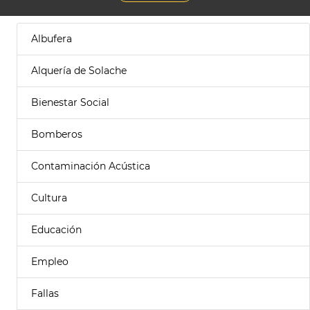
Albufera
Alquería de Solache
Bienestar Social
Bomberos
Contaminación Acústica
Cultura
Educación
Empleo
Fallas