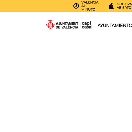
VALENCIA
GOBIER
AL
ABIERTO
MINUTO
AYUNTAMIENT