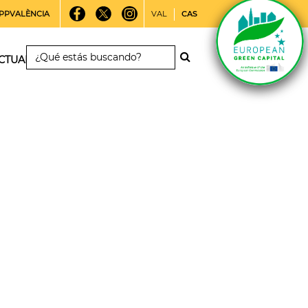
PPVALÈNCIA
VAL
CAS
CTUALIDAD