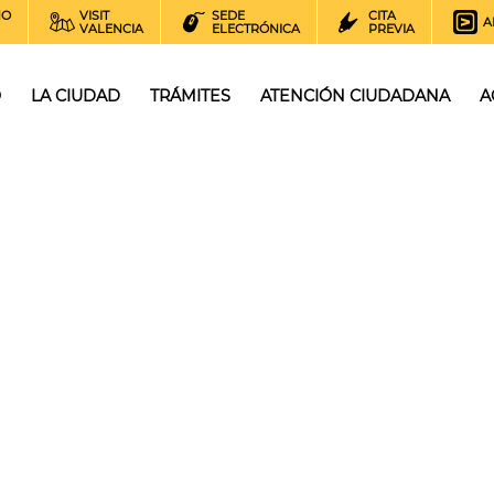
NO
VISIT
SEDE
CITA
A
VALENCIA
ELECTRÓNICA
PREVIA
O
LA CIUDAD
TRÁMITES
ATENCIÓN CIUDADANA
A