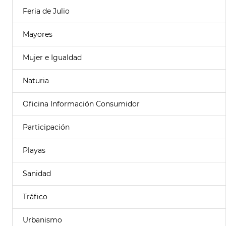
Feria de Julio
Mayores
Mujer e Igualdad
Naturia
Oficina Información Consumidor
Participación
Playas
Sanidad
Tráfico
Urbanismo