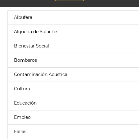
Albufera
Alquería de Solache
Bienestar Social
Bomberos
Contaminación Acústica
Cultura
Educación
Empleo
Fallas