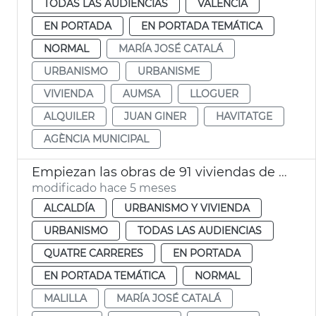
TODAS LAS AUDIENCIAS
VALENCIA
EN PORTADA
EN PORTADA TEMÁTICA
NORMAL
MARÍA JOSÉ CATALÁ
URBANISMO
URBANISME
VIVIENDA
AUMSA
LLOGUER
ALQUILER
JUAN GINER
HAVITATGE
AGÈNCIA MUNICIPAL
Empiezan las obras de 91 viviendas de alquiler social a Malilla València
modificado hace 5 meses
ALCALDÍA
URBANISMO Y VIVIENDA
URBANISMO
TODAS LAS AUDIENCIAS
QUATRE CARRERES
EN PORTADA
EN PORTADA TEMÁTICA
NORMAL
MALILLA
MARÍA JOSÉ CATALÁ