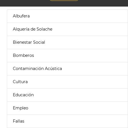
Albufera
Alquería de Solache
Bienestar Social
Bomberos
Contaminación Acústica
Cultura
Educación
Empleo
Fallas