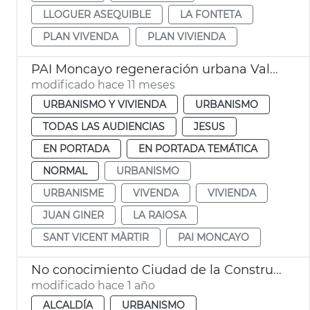
LLOGUER ASEQUIBLE
LA FONTETA
PLAN VIVENDA
PLAN VIVIENDA
PAI Moncayo regeneración urbana València
modificado hace 11 meses
URBANISMO Y VIVIENDA
URBANISMO
TODAS LAS AUDIENCIAS
JESUS
EN PORTADA
EN PORTADA TEMÁTICA
NORMAL
URBANISMO
URBANISME
VIVENDA
VIVIENDA
JUAN GINER
LA RAIOSA
SANT VICENT MÀRTIR
PAI MONCAYO
No conocimiento Ciudad de la Construcció
modificado hace 1 año
ALCALDÍA
URBANISMO