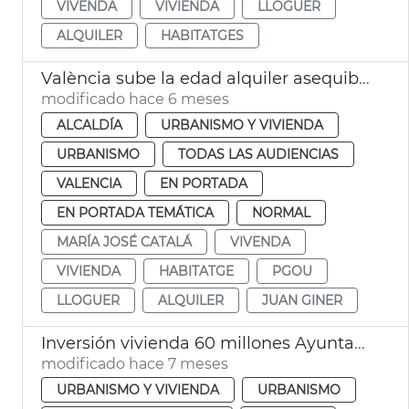
VIVENDA
VIVIENDA
LLOGUER
ALQUILER
HABITATGES
València sube la edad alquiler asequible joven a los 45 años
modificado hace 6 meses
ALCALDÍA
URBANISMO Y VIVIENDA
URBANISMO
TODAS LAS AUDIENCIAS
VALENCIA
EN PORTADA
EN PORTADA TEMÁTICA
NORMAL
MARÍA JOSÉ CATALÁ
VIVENDA
VIVIENDA
HABITATGE
PGOU
LLOGUER
ALQUILER
JUAN GINER
Inversión vivienda 60 millones Ayuntamiento València
modificado hace 7 meses
URBANISMO Y VIVIENDA
URBANISMO