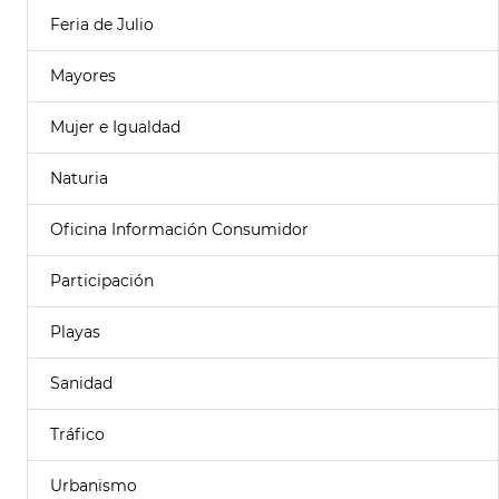
Feria de Julio
Mayores
Mujer e Igualdad
Naturia
Oficina Información Consumidor
Participación
Playas
Sanidad
Tráfico
Urbanismo