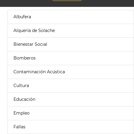
Albufera
Alquería de Solache
Bienestar Social
Bomberos
Contaminación Acústica
Cultura
Educación
Empleo
Fallas