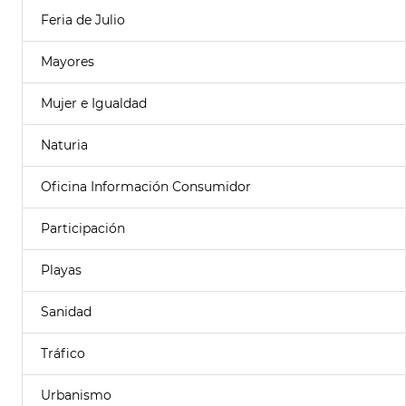
Feria de Julio
Mayores
Mujer e Igualdad
Naturia
Oficina Información Consumidor
Participación
Playas
Sanidad
Tráfico
Urbanismo