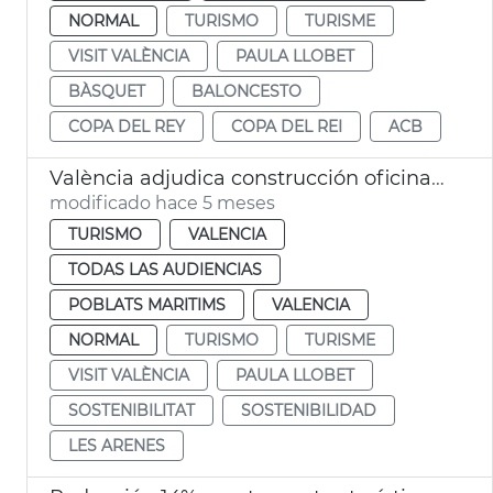
NORMAL
TURISMO
TURISME
VISIT VALÈNCIA
PAULA LLOBET
BÀSQUET
BALONCESTO
COPA DEL REY
COPA DEL REI
ACB
València adjudica construcción oficina turismo modular playa las Arenas
modificado hace 5 meses
TURISMO
VALENCIA
TODAS LAS AUDIENCIAS
POBLATS MARITIMS
VALENCIA
NORMAL
TURISMO
TURISME
VISIT VALÈNCIA
PAULA LLOBET
SOSTENIBILITAT
SOSTENIBILIDAD
LES ARENES