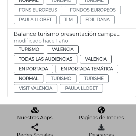
NORMAL
TURISMO
TURISME
FONS EUROPEUS
FONDOS EUROPEOS
PAULA LLOBET
11 M
EDIL DANA
Balance turismo presentación campaña València 2025
modificado hace 1 año
TURISMO
VALENCIA
TODAS LAS AUDIENCIAS
VALENCIA
EN PORTADA
EN PORTADA TEMÁTICA
NORMAL
TURISMO
TURISME
VISIT VALÈNCIA
PAULA LLOBET
Nuestras Apps
Páginas de Interés
Redes Sociales
Descargas