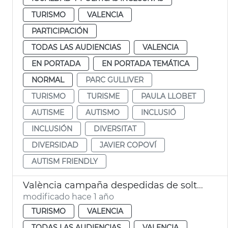
TURISMO
VALENCIA
PARTICIPACIÓN
TODAS LAS AUDIENCIAS
VALENCIA
EN PORTADA
EN PORTADA TEMÁTICA
NORMAL
PARC GULLIVER
TURISMO
TURISME
PAULA LLOBET
AUTISME
AUTISMO
INCLUSIÓ
INCLUSIÓN
DIVERSITAT
DIVERSIDAD
JAVIER COPOVÍ
AUTISM FRIENDLY
València campaña despedidas de soltero ocio respetuoso
modificado hace 1 año
TURISMO
VALENCIA
TODAS LAS AUDIENCIAS
VALENCIA