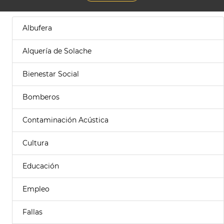
Albufera
Alquería de Solache
Bienestar Social
Bomberos
Contaminación Acústica
Cultura
Educación
Empleo
Fallas