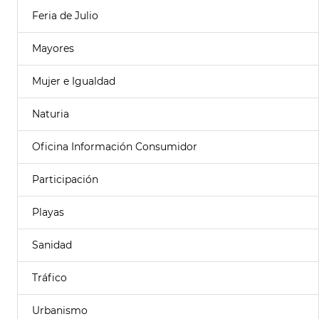
Feria de Julio
Mayores
Mujer e Igualdad
Naturia
Oficina Información Consumidor
Participación
Playas
Sanidad
Tráfico
Urbanismo