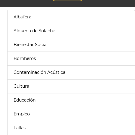
Albufera
Alquería de Solache
Bienestar Social
Bomberos
Contaminación Acústica
Cultura
Educación
Empleo
Fallas