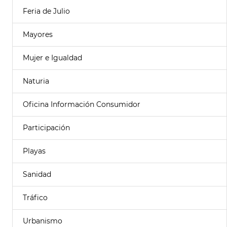
Feria de Julio
Mayores
Mujer e Igualdad
Naturia
Oficina Información Consumidor
Participación
Playas
Sanidad
Tráfico
Urbanismo