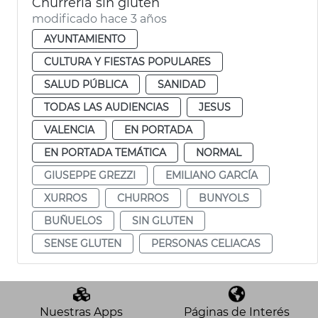
Churrería sin gluten
modificado hace 3 años
AYUNTAMIENTO
CULTURA Y FIESTAS POPULARES
SALUD PÚBLICA
SANIDAD
TODAS LAS AUDIENCIAS
JESUS
VALENCIA
EN PORTADA
EN PORTADA TEMÁTICA
NORMAL
GIUSEPPE GREZZI
EMILIANO GARCÍA
XURROS
CHURROS
BUNYOLS
BUÑUELOS
SIN GLUTEN
SENSE GLUTEN
PERSONAS CELIACAS
Nuestras Apps
Páginas de Interés