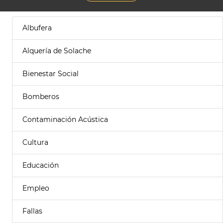
Albufera
Alquería de Solache
Bienestar Social
Bomberos
Contaminación Acústica
Cultura
Educación
Empleo
Fallas