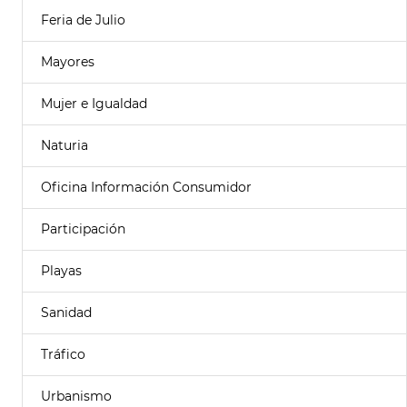
Feria de Julio
Mayores
Mujer e Igualdad
Naturia
Oficina Información Consumidor
Participación
Playas
Sanidad
Tráfico
Urbanismo