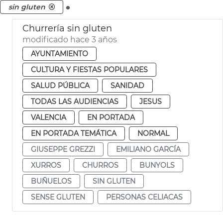
.
sin gluten
Churrería sin gluten
modificado hace 3 años
AYUNTAMIENTO
CULTURA Y FIESTAS POPULARES
SALUD PÚBLICA
SANIDAD
TODAS LAS AUDIENCIAS
JESUS
VALENCIA
EN PORTADA
EN PORTADA TEMÁTICA
NORMAL
GIUSEPPE GREZZI
EMILIANO GARCÍA
XURROS
CHURROS
BUNYOLS
BUÑUELOS
SIN GLUTEN
SENSE GLUTEN
PERSONAS CELIACAS