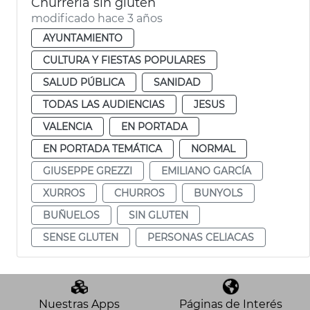
Churrería sin gluten
modificado hace 3 años
AYUNTAMIENTO
CULTURA Y FIESTAS POPULARES
SALUD PÚBLICA
SANIDAD
TODAS LAS AUDIENCIAS
JESUS
VALENCIA
EN PORTADA
EN PORTADA TEMÁTICA
NORMAL
GIUSEPPE GREZZI
EMILIANO GARCÍA
XURROS
CHURROS
BUNYOLS
BUÑUELOS
SIN GLUTEN
SENSE GLUTEN
PERSONAS CELIACAS
Nuestras Apps
Páginas de Interés