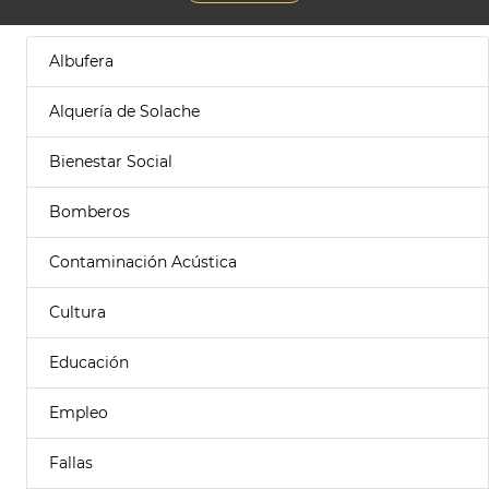
Albufera
Alquería de Solache
Bienestar Social
Bomberos
Contaminación Acústica
Cultura
Educación
Empleo
Fallas