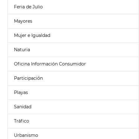
Feria de Julio
Mayores
Mujer e Igualdad
Naturia
Oficina Información Consumidor
Participación
Playas
Sanidad
Tráfico
Urbanismo