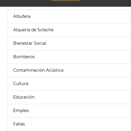
Albufera
Alquería de Solache
Bienestar Social
Bomberos
Contaminación Acústica
Cultura
Educación
Empleo
Fallas