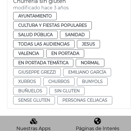
Churrería sin gluten
modificado hace 3 años
AYUNTAMIENTO
CULTURA Y FIESTAS POPULARES
SALUD PÚBLICA
SANIDAD
TODAS LAS AUDIENCIAS
JESUS
VALENCIA
EN PORTADA
EN PORTADA TEMÁTICA
NORMAL
GIUSEPPE GREZZI
EMILIANO GARCÍA
XURROS
CHURROS
BUNYOLS
BUÑUELOS
SIN GLUTEN
SENSE GLUTEN
PERSONAS CELIACAS
Nuestras Apps
Páginas de Interés