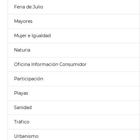
Feria de Julio
Mayores
Mujer e Igualdad
Naturia
Oficina Información Consumidor
Participación
Playas
Sanidad
Tráfico
Urbanismo