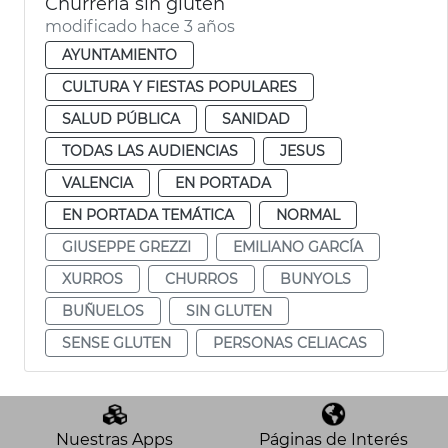
Churrería sin gluten
modificado hace 3 años
AYUNTAMIENTO
CULTURA Y FIESTAS POPULARES
SALUD PÚBLICA
SANIDAD
TODAS LAS AUDIENCIAS
JESUS
VALENCIA
EN PORTADA
EN PORTADA TEMÁTICA
NORMAL
GIUSEPPE GREZZI
EMILIANO GARCÍA
XURROS
CHURROS
BUNYOLS
BUÑUELOS
SIN GLUTEN
SENSE GLUTEN
PERSONAS CELIACAS
Nuestras Apps
Páginas de Interés