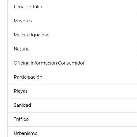
Feria de Julio
Mayores
Mujer e Igualdad
Naturia
Oficina Información Consumidor
Participación
Playas
Sanidad
Tráfico
Urbanismo