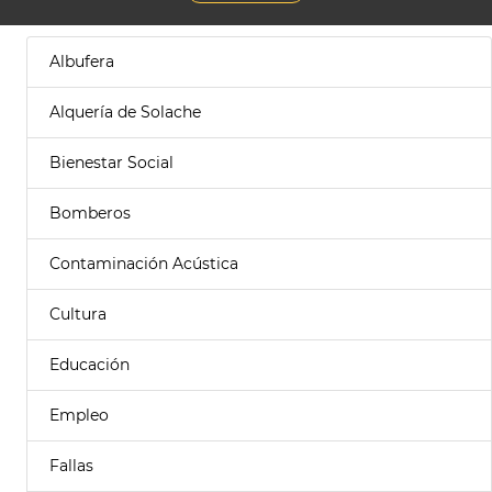
Albufera
Alquería de Solache
Bienestar Social
Bomberos
Contaminación Acústica
Cultura
Educación
Empleo
Fallas