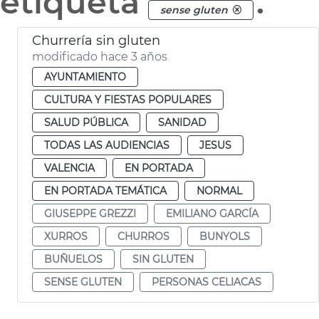
etiqueta
.
sense gluten
Churrería sin gluten
modificado hace 3 años
AYUNTAMIENTO
CULTURA Y FIESTAS POPULARES
SALUD PÚBLICA
SANIDAD
TODAS LAS AUDIENCIAS
JESUS
VALENCIA
EN PORTADA
EN PORTADA TEMÁTICA
NORMAL
GIUSEPPE GREZZI
EMILIANO GARCÍA
XURROS
CHURROS
BUNYOLS
BUÑUELOS
SIN GLUTEN
SENSE GLUTEN
PERSONAS CELIACAS