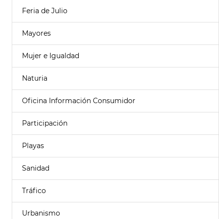
Feria de Julio
Mayores
Mujer e Igualdad
Naturia
Oficina Información Consumidor
Participación
Playas
Sanidad
Tráfico
Urbanismo