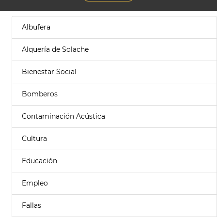
Albufera
Alquería de Solache
Bienestar Social
Bomberos
Contaminación Acústica
Cultura
Educación
Empleo
Fallas