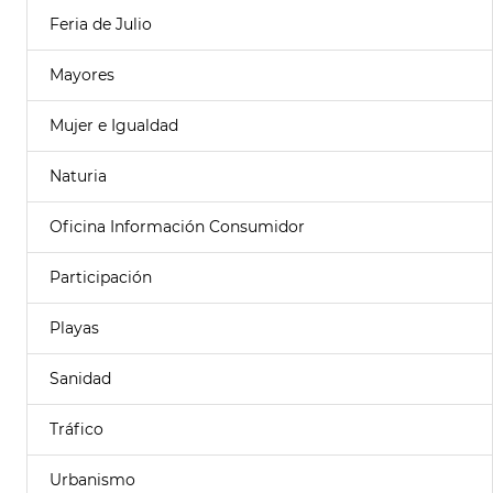
Feria de Julio
Mayores
Mujer e Igualdad
Naturia
Oficina Información Consumidor
Participación
Playas
Sanidad
Tráfico
Urbanismo