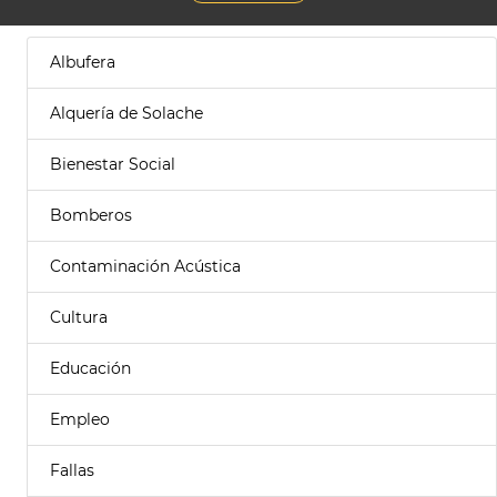
Albufera
Alquería de Solache
Bienestar Social
Bomberos
Contaminación Acústica
Cultura
Educación
Empleo
Fallas