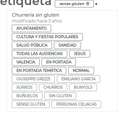
etiqueta
.
sense gluten
Churrería sin gluten
modificado hace 3 años
AYUNTAMIENTO
CULTURA Y FIESTAS POPULARES
SALUD PÚBLICA
SANIDAD
TODAS LAS AUDIENCIAS
JESUS
VALENCIA
EN PORTADA
EN PORTADA TEMÁTICA
NORMAL
GIUSEPPE GREZZI
EMILIANO GARCÍA
XURROS
CHURROS
BUNYOLS
BUÑUELOS
SIN GLUTEN
SENSE GLUTEN
PERSONAS CELIACAS