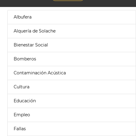
Albufera
Alquería de Solache
Bienestar Social
Bomberos
Contaminación Acústica
Cultura
Educación
Empleo
Fallas