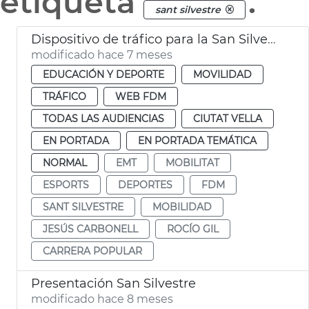
etiqueta
.
sant silvestre
Dispositivo de tráfico para la San Silvestre
modificado hace 7 meses
EDUCACIÓN Y DEPORTE
MOVILIDAD
TRÁFICO
WEB FDM
TODAS LAS AUDIENCIAS
CIUTAT VELLA
EN PORTADA
EN PORTADA TEMÁTICA
NORMAL
EMT
MOBILITAT
ESPORTS
DEPORTES
FDM
SANT SILVESTRE
MOBILIDAD
JESÚS CARBONELL
ROCÍO GIL
CARRERA POPULAR
Presentación San Silvestre
modificado hace 8 meses