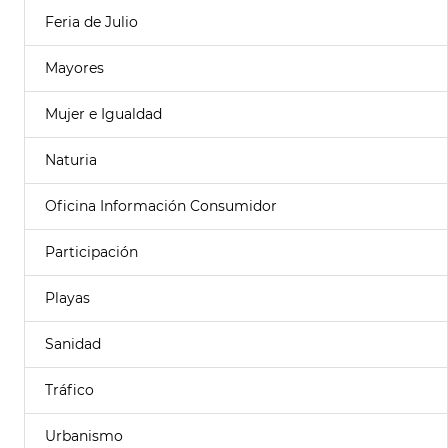
Feria de Julio
Mayores
Mujer e Igualdad
Naturia
Oficina Información Consumidor
Participación
Playas
Sanidad
Tráfico
Urbanismo