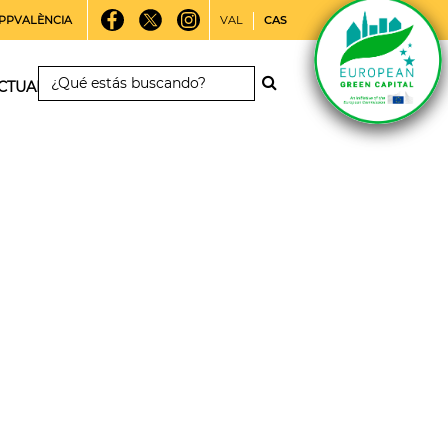
PPVALÈNCIA
VAL
CAS
CTUALIDAD