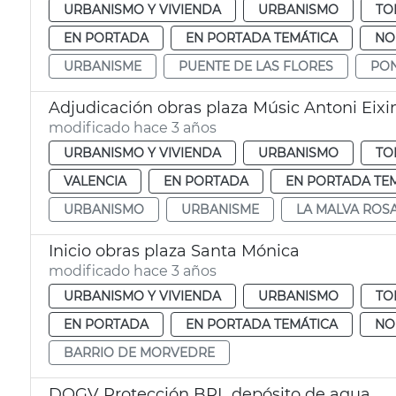
URBANISMO Y VIVIENDA
URBANISMO
TO
EN PORTADA
EN PORTADA TEMÁTICA
NO
URBANISME
PUENTE DE LAS FLORES
PON
Adjudicación obras plaza Músic Antoni Eix
modificado hace 3 años
URBANISMO Y VIVIENDA
URBANISMO
TO
VALENCIA
EN PORTADA
EN PORTADA TE
URBANISMO
URBANISME
LA MALVA ROS
Inicio obras plaza Santa Mónica
modificado hace 3 años
URBANISMO Y VIVIENDA
URBANISMO
TO
EN PORTADA
EN PORTADA TEMÁTICA
NO
BARRIO DE MORVEDRE
DOGV Protección BRL depósito de agua