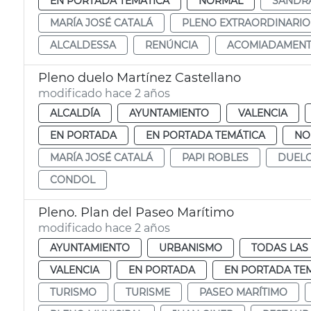
EN PORTADA TEMÁTICA
NORMAL
SANDR
MARÍA JOSÉ CATALÁ
PLENO EXTRAORDINARIO
ALCALDESSA
RENÚNCIA
ACOMIADAMEN
Pleno duelo Martínez Castellano
modificado hace 2 años
ALCALDÍA
AYUNTAMIENTO
VALENCIA
EN PORTADA
EN PORTADA TEMÁTICA
NO
MARÍA JOSÉ CATALÁ
PAPI ROBLES
DUEL
CONDOL
Pleno. Plan del Paseo Marítimo
modificado hace 2 años
AYUNTAMIENTO
URBANISMO
TODAS LAS
VALENCIA
EN PORTADA
EN PORTADA TE
TURISMO
TURISME
PASEO MARÍTIMO