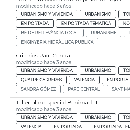
modificado hace 3 años
URBANISMO Y VIVIENDA
URBANISMO
TO
EN PORTADA
EN PORTADA TEMÁTICA
NO
BÉ DE RELLEVÀNCIA LOCAL
URBANISME
ENGINYERIA HIDRÀULICA PÚBLICA
Criterios Parc Central
modificado hace 3 años
URBANISMO Y VIVIENDA
URBANISMO
TO
QUATRE CARRERES
VALENCIA
EN PORTA
SANDRA GÓMEZ
PARC CENTRAL
SANT MA
Taller plan especial Benimaclet
modificado hace 3 años
URBANISMO Y VIVIENDA
URBANISMO
TO
VALENCIA
EN PORTADA
EN PORTADA TE