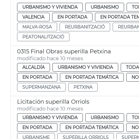
URBANISMO Y VIVIENDA
URBANISMO
TO
VALENCIA
EN PORTADA
EN PORTADA TE
MALVA-ROSA
REURBANITZACIÓ
REURBAN
PEATONALITZACIÓ
0315 Final Obras superilla Petxina
modificado hace 10 meses
ALCALDÍA
URBANISMO Y VIVIENDA
TODA
EN PORTADA
EN PORTADA TEMÁTICA
NO
SUPERMANZANA
PETXINA
Licitación superilla Orriols
modificado hace 10 meses
URBANISMO Y VIVIENDA
URBANISMO
TO
EN PORTADA
EN PORTADA TEMÁTICA
NO
URBANISME
SUPERILLA ORRIOLS
SUPER