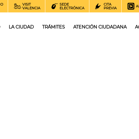
NO
VISIT
SEDE
CITA
A
VALENCIA
ELECTRÓNICA
PREVIA
O
LA CIUDAD
TRÁMITES
ATENCIÓN CIUDADANA
A