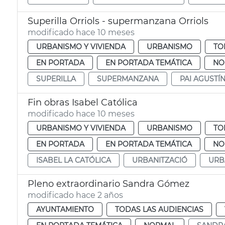
Superilla Orriols - supermanzana Orriols
modificado hace 10 meses
URBANISMO Y VIVIENDA
URBANISMO
TO
EN PORTADA
EN PORTADA TEMÁTICA
NO
SUPERILLA
SUPERMANZANA
PAI AGUSTÍ
Fin obras Isabel Católica
modificado hace 10 meses
URBANISMO Y VIVIENDA
URBANISMO
TO
EN PORTADA
EN PORTADA TEMÁTICA
NO
ISABEL LA CATÓLICA
URBANITZACIÓ
URB
Pleno extraordinario Sandra Gómez
modificado hace 2 años
AYUNTAMIENTO
TODAS LAS AUDIENCIAS