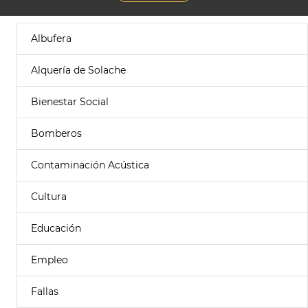
Albufera
Alquería de Solache
Bienestar Social
Bomberos
Contaminación Acústica
Cultura
Educación
Empleo
Fallas