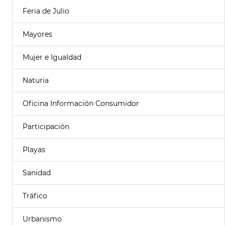
Feria de Julio
Mayores
Mujer e Igualdad
Naturia
Oficina Información Consumidor
Participación
Playas
Sanidad
Tráfico
Urbanismo