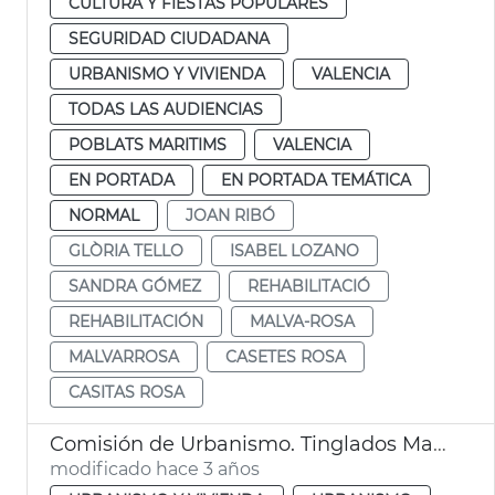
CULTURA Y FIESTAS POPULARES
SEGURIDAD CIUDADANA
URBANISMO Y VIVIENDA
VALENCIA
TODAS LAS AUDIENCIAS
POBLATS MARITIMS
VALENCIA
EN PORTADA
EN PORTADA TEMÁTICA
NORMAL
JOAN RIBÓ
GLÒRIA TELLO
ISABEL LOZANO
SANDRA GÓMEZ
REHABILITACIÓ
REHABILITACIÓN
MALVA-ROSA
MALVARROSA
CASETES ROSA
CASITAS ROSA
Comisión de Urbanismo. Tinglados Marina
modificado hace 3 años