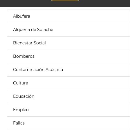
Albufera
Alquería de Solache
Bienestar Social
Bomberos
Contaminación Acústica
Cultura
Educación
Empleo
Fallas