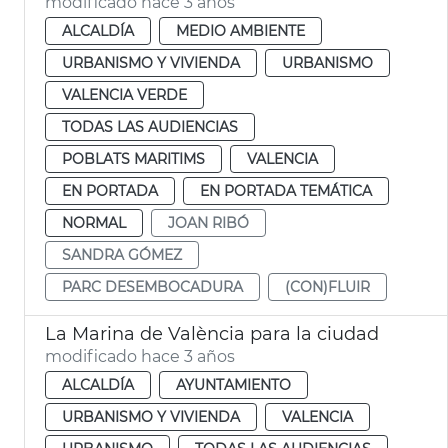
modificado hace 3 años
ALCALDÍA
MEDIO AMBIENTE
URBANISMO Y VIVIENDA
URBANISMO
VALENCIA VERDE
TODAS LAS AUDIENCIAS
POBLATS MARITIMS
VALENCIA
EN PORTADA
EN PORTADA TEMÁTICA
NORMAL
JOAN RIBÓ
SANDRA GÓMEZ
PARC DESEMBOCADURA
(CON)FLUIR
La Marina de València para la ciudad
modificado hace 3 años
ALCALDÍA
AYUNTAMIENTO
URBANISMO Y VIVIENDA
VALENCIA