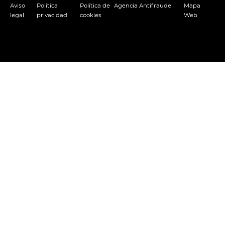
Aviso
Política
Política de
Agencia Antifraude
Mapa
legal
privacidad
cookies
Web