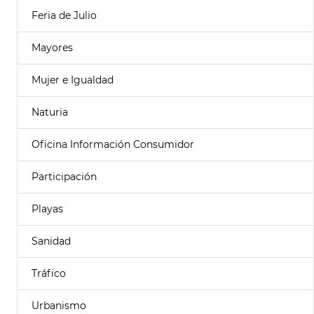
Feria de Julio
Mayores
Mujer e Igualdad
Naturia
Oficina Información Consumidor
Participación
Playas
Sanidad
Tráfico
Urbanismo