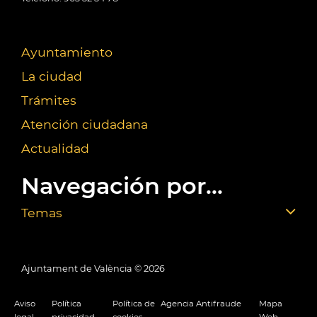
Ayuntamiento
La ciudad
Trámites
Atención ciudadana
Actualidad
Navegación por...
Temas
Ajuntament de València ©
2026
Aviso
Política
Política de
Agencia Antifraude
Mapa
legal
privacidad
cookies
Web