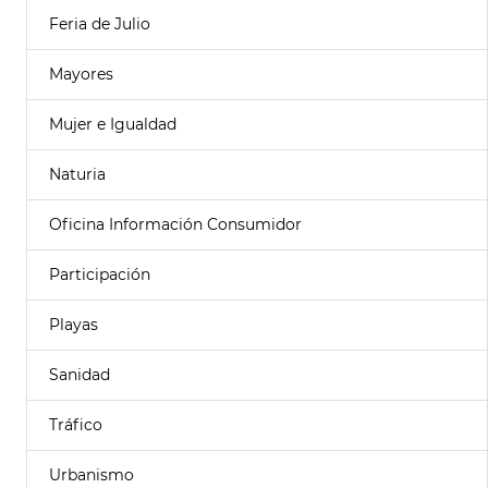
Feria de Julio
Mayores
Mujer e Igualdad
Naturia
Oficina Información Consumidor
Participación
Playas
Sanidad
Tráfico
Urbanismo