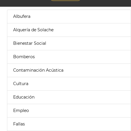
Albufera
Alquería de Solache
Bienestar Social
Bomberos
Contaminación Acústica
Cultura
Educación
Empleo
Fallas