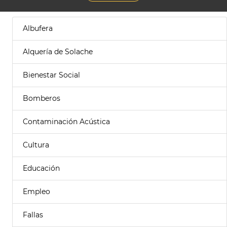
Albufera
Alquería de Solache
Bienestar Social
Bomberos
Contaminación Acústica
Cultura
Educación
Empleo
Fallas