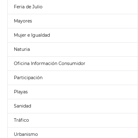
Feria de Julio
Mayores
Mujer e Igualdad
Naturia
Oficina Información Consumidor
Participación
Playas
Sanidad
Tráfico
Urbanismo