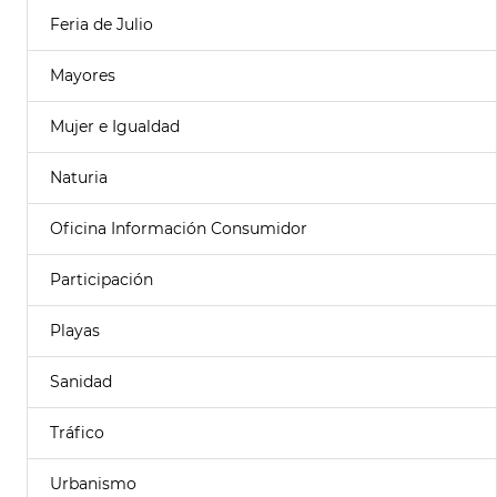
Feria de Julio
Mayores
Mujer e Igualdad
Naturia
Oficina Información Consumidor
Participación
Playas
Sanidad
Tráfico
Urbanismo