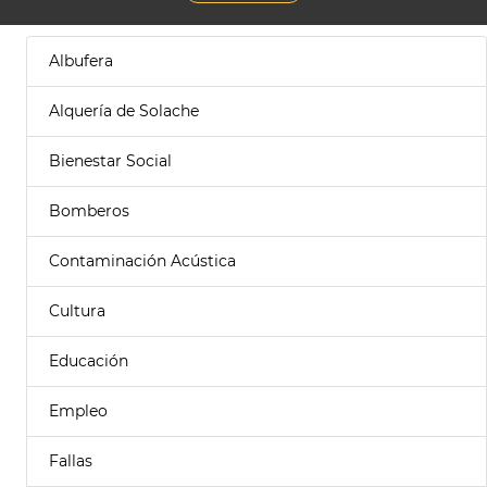
Albufera
Alquería de Solache
Bienestar Social
Bomberos
Contaminación Acústica
Cultura
Educación
Empleo
Fallas