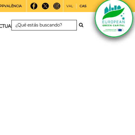
PPVALÈNCIA
VAL
CAS
CTUALIDAD