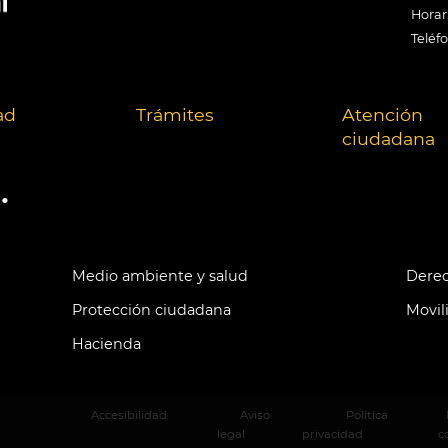
Horari
Teléf
ad
Trámites
Atención
ciudadana
.
Medio ambiente y salud
Derec
Protección ciudadana
Movil
Hacienda
Accesibilidad
Aviso
Política
legal
privacidad
c