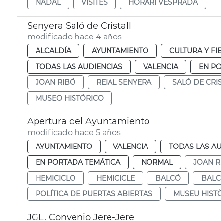
NADAL
VISITES
HORARI VESPRADA
Senyera Saló de Cristall
modificado hace 4 años
ALCALDÍA
AYUNTAMIENTO
CULTURA Y FI
TODAS LAS AUDIENCIAS
VALENCIA
EN P
JOAN RIBÓ
REIAL SENYERA
SALÓ DE CRI
MUSEO HISTÓRICO
Apertura del Ayuntamiento
modificado hace 5 años
AYUNTAMIENTO
VALENCIA
TODAS LAS AU
EN PORTADA TEMÁTICA
NORMAL
JOAN R
HEMICICLO
HEMICICLE
BALCÓ
BAL
POLÍTICA DE PUERTAS ABIERTAS
MUSEU HIST
JGL. Convenio Jere-Jere