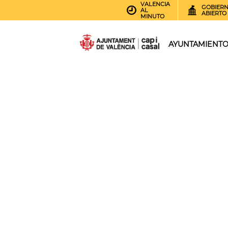
VALENCIA
GOBIER
AL
ABIERTO
MINUTO
AYUNTAMIENT