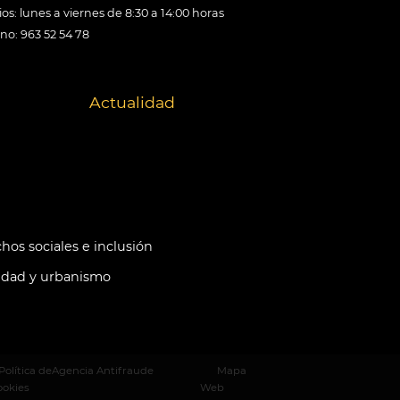
os: lunes a viernes de 8:30 a 14:00 horas
ono: 963 52 54 78
Actualidad
hos sociales e inclusión
idad y urbanismo
Política de
Agencia Antifraude
Mapa
ookies
Web