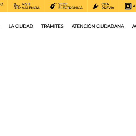
NO
VISIT
SEDE
CITA
A
VALENCIA
ELECTRÓNICA
PREVIA
O
LA CIUDAD
TRÁMITES
ATENCIÓN CIUDADANA
A