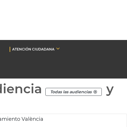
ATENCIÓN CIUDADANA
diencia
y
Todas las audiencias
amiento València