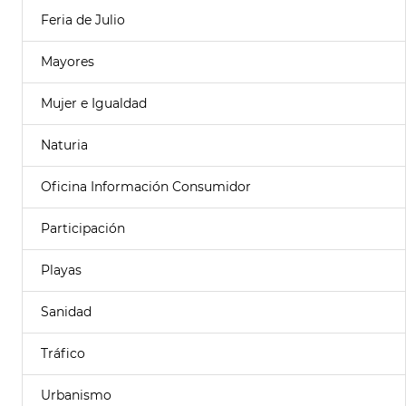
Feria de Julio
Mayores
Mujer e Igualdad
Naturia
Oficina Información Consumidor
Participación
Playas
Sanidad
Tráfico
Urbanismo