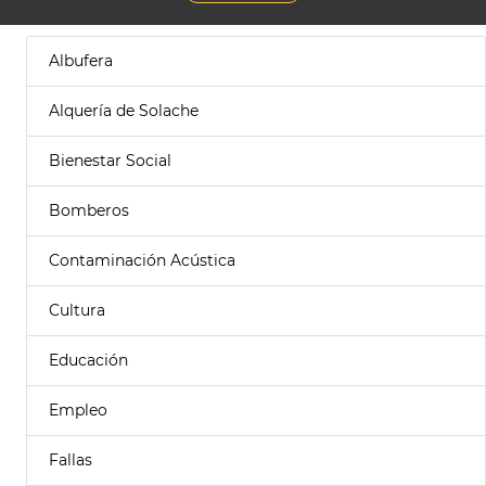
Albufera
Alquería de Solache
Bienestar Social
Bomberos
Contaminación Acústica
Cultura
Educación
Empleo
Fallas