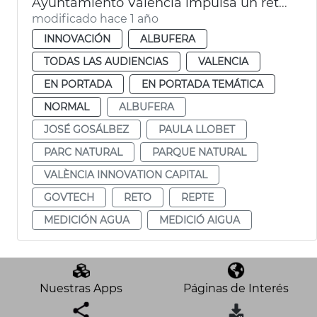
Ayuntamiento València impulsa un reto GovTech para proteger la Albufera
modificado hace 1 año
INNOVACIÓN
ALBUFERA
TODAS LAS AUDIENCIAS
VALENCIA
EN PORTADA
EN PORTADA TEMÁTICA
NORMAL
ALBUFERA
JOSÉ GOSÁLBEZ
PAULA LLOBET
PARC NATURAL
PARQUE NATURAL
VALÈNCIA INNOVATION CAPITAL
GOVTECH
RETO
REPTE
MEDICIÓN AGUA
MEDICIÓ AIGUA
Nuestras Apps
Páginas de Interés