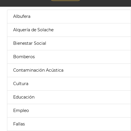
Albufera
Alquería de Solache
Bienestar Social
Bomberos
Contaminación Acústica
Cultura
Educación
Empleo
Fallas