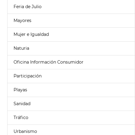
Feria de Julio
Mayores
Mujer e Igualdad
Naturia
Oficina Información Consumidor
Participación
Playas
Sanidad
Tráfico
Urbanismo