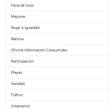
Feria de Julio
Mayores
Mujer e Igualdad
Naturia
Oficina Información Consumidor
Participación
Playas
Sanidad
Tráfico
Urbanismo