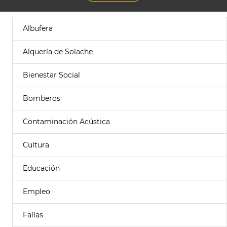
Albufera
Alquería de Solache
Bienestar Social
Bomberos
Contaminación Acústica
Cultura
Educación
Empleo
Fallas