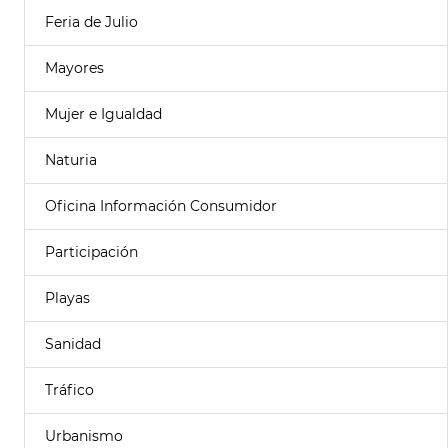
Feria de Julio
Mayores
Mujer e Igualdad
Naturia
Oficina Información Consumidor
Participación
Playas
Sanidad
Tráfico
Urbanismo