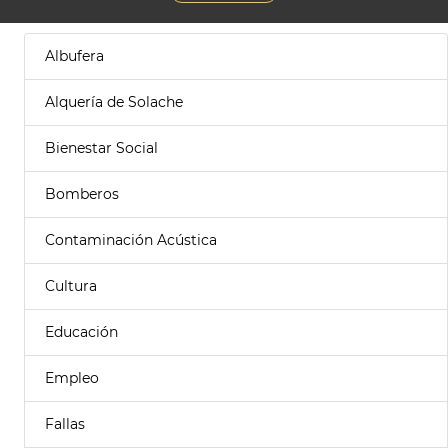
Albufera
Alquería de Solache
Bienestar Social
Bomberos
Contaminación Acústica
Cultura
Educación
Empleo
Fallas