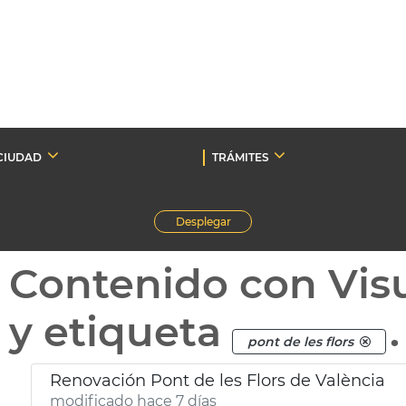
CIUDAD
TRÁMITES
Desplegar
Contenido con Vis
y etiqueta
.
pont de les flors
Renovación Pont de les Flors de València
modificado hace 7 días