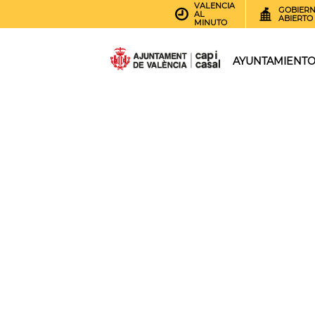
VALENCIA
GOBIER
AL
ABIERTO
MINUTO
AYUNTAMIENT