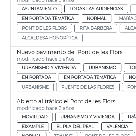
modificado hace 3 años
AYUNTAMIENTO
TODAS LAS AUDIENCIAS
EN PORTADA TEMÁTICA
NORMAL
MARÍA 
PONT DE LES FLORS
RITA BARBERÁ
ALCA
ALCALDESA HONORÍFICA
Nuevo pavimento del Pont de les Flors
modificado hace 3 años
URBANISMO Y VIVIENDA
URBANISMO
TO
EN PORTADA
EN PORTADA TEMÁTICA
NO
URBANISME
PUENTE DE LAS FLORES
PON
Abierto al tráfico el Pont de les Flors
modificado hace 3 años
MOVILIDAD
URBANISMO Y VIVIENDA
TRÁ
EIXAMPLE
EL PLA DEL REAL
VALENCIA