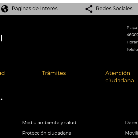
Páginas de Interés
Redes Sociales
Plaça
46002
Horari
Teléf
ad
Trámites
Atención
ciudadana
.
Medio ambiente y salud
Derec
Protección ciudadana
Movil