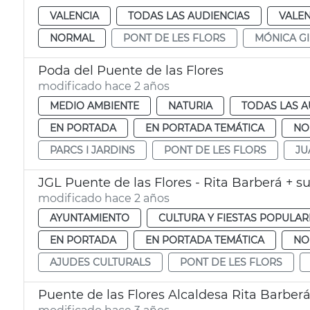
VALENCIA
TODAS LAS AUDIENCIAS
VALEN
NORMAL
PONT DE LES FLORS
MÓNICA GI
Poda del Puente de las Flores
modificado hace 2 años
MEDIO AMBIENTE
NATURIA
TODAS LAS A
EN PORTADA
EN PORTADA TEMÁTICA
NO
PARCS I JARDINS
PONT DE LES FLORS
JU
JGL Puente de las Flores - Rita Barberá + s
modificado hace 2 años
AYUNTAMIENTO
CULTURA Y FIESTAS POPULAR
EN PORTADA
EN PORTADA TEMÁTICA
NO
AJUDES CULTURALS
PONT DE LES FLORS
Puente de las Flores Alcaldesa Rita Barber