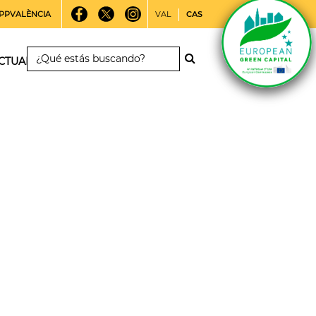
PPVALÈNCIA
VAL
CAS
CTUALIDAD