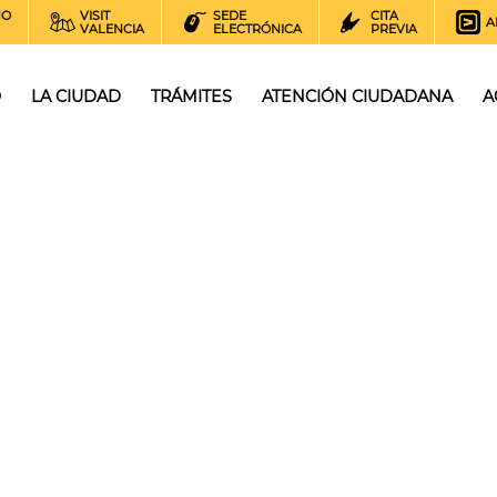
NO
VISIT
SEDE
CITA
A
VALENCIA
ELECTRÓNICA
PREVIA
O
LA CIUDAD
TRÁMITES
ATENCIÓN CIUDADANA
A