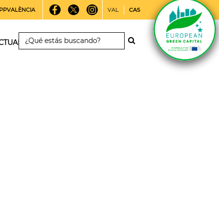
PPVALÈNCIA
VAL
CAS
CTUALIDAD