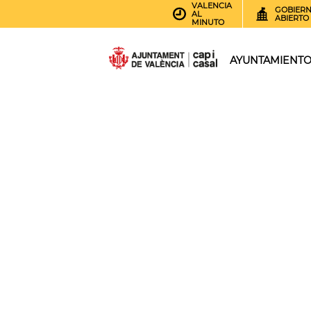
VALENCIA
GOBIER
AL
ABIERTO
MINUTO
AYUNTAMIENT