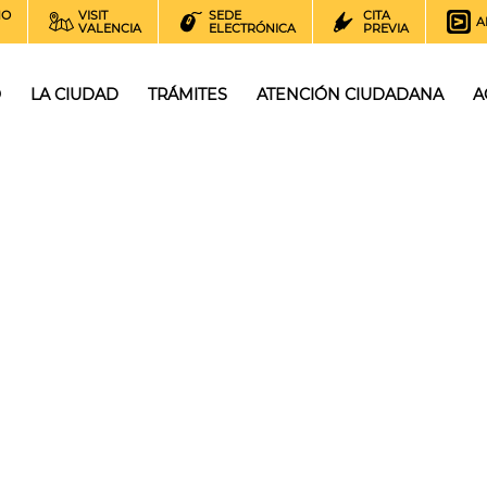
NO
VISIT
SEDE
CITA
A
VALENCIA
ELECTRÓNICA
PREVIA
O
LA CIUDAD
TRÁMITES
ATENCIÓN CIUDADANA
A