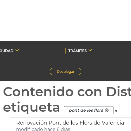
CIUDAD
TRÁMITES
Desplegar
Contenido con Dist
etiqueta
.
pont de les flors
Renovación Pont de les Flors de València
modificado hace 8 días