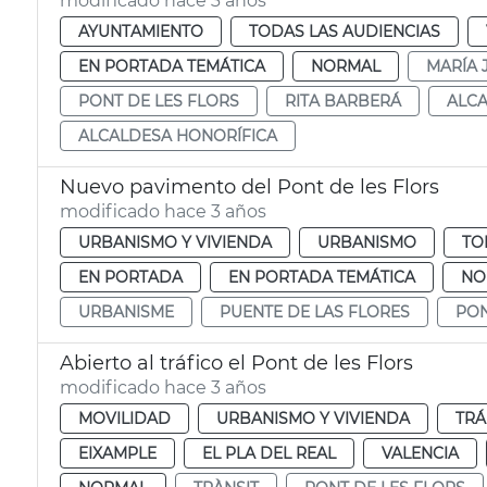
modificado hace 3 años
AYUNTAMIENTO
TODAS LAS AUDIENCIAS
EN PORTADA TEMÁTICA
NORMAL
MARÍA 
PONT DE LES FLORS
RITA BARBERÁ
ALCA
ALCALDESA HONORÍFICA
Nuevo pavimento del Pont de les Flors
modificado hace 3 años
URBANISMO Y VIVIENDA
URBANISMO
TO
EN PORTADA
EN PORTADA TEMÁTICA
NO
URBANISME
PUENTE DE LAS FLORES
PON
Abierto al tráfico el Pont de les Flors
modificado hace 3 años
MOVILIDAD
URBANISMO Y VIVIENDA
TRÁ
EIXAMPLE
EL PLA DEL REAL
VALENCIA