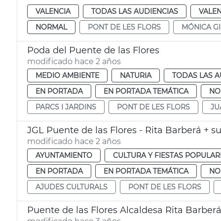
VALENCIA
TODAS LAS AUDIENCIAS
VALEN
NORMAL
PONT DE LES FLORS
MÓNICA GI
Poda del Puente de las Flores
modificado hace 2 años
MEDIO AMBIENTE
NATURIA
TODAS LAS A
EN PORTADA
EN PORTADA TEMÁTICA
NO
PARCS I JARDINS
PONT DE LES FLORS
JU
JGL Puente de las Flores - Rita Barberá + s
modificado hace 2 años
AYUNTAMIENTO
CULTURA Y FIESTAS POPULAR
EN PORTADA
EN PORTADA TEMÁTICA
NO
AJUDES CULTURALS
PONT DE LES FLORS
Puente de las Flores Alcaldesa Rita Barber