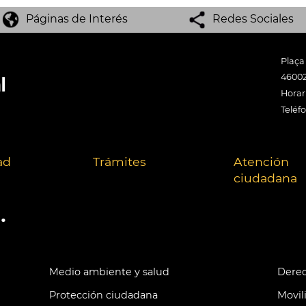
Páginas de Interés
Redes Sociales
Plaça
46002
Horari
Teléf
ad
Trámites
Atención
ciudadana
.
Medio ambiente y salud
Derec
Protección ciudadana
Movil