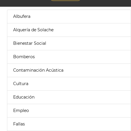
Albufera
Alquería de Solache
Bienestar Social
Bomberos
Contaminación Acústica
Cultura
Educación
Empleo
Fallas