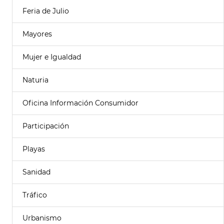
Feria de Julio
Mayores
Mujer e Igualdad
Naturia
Oficina Información Consumidor
Participación
Playas
Sanidad
Tráfico
Urbanismo