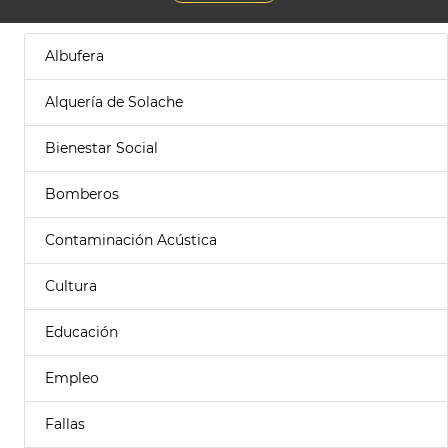
Albufera
Alquería de Solache
Bienestar Social
Bomberos
Contaminación Acústica
Cultura
Educación
Empleo
Fallas