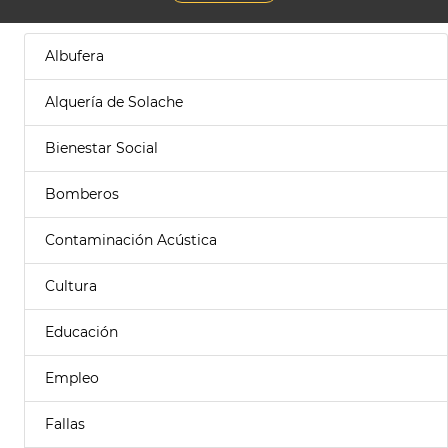
Albufera
Alquería de Solache
Bienestar Social
Bomberos
Contaminación Acústica
Cultura
Educación
Empleo
Fallas