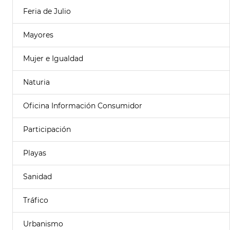
Feria de Julio
Mayores
Mujer e Igualdad
Naturia
Oficina Información Consumidor
Participación
Playas
Sanidad
Tráfico
Urbanismo