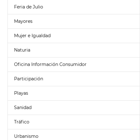
Feria de Julio
Mayores
Mujer e Igualdad
Naturia
Oficina Información Consumidor
Participación
Playas
Sanidad
Tráfico
Urbanismo