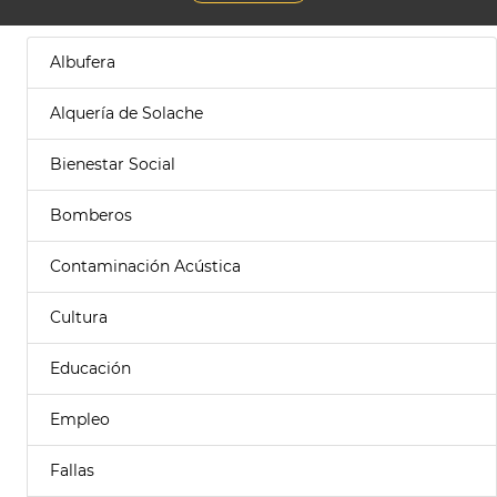
Albufera
Alquería de Solache
Bienestar Social
Bomberos
Contaminación Acústica
Cultura
Educación
Empleo
Fallas