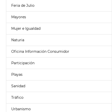
Feria de Julio
Mayores
Mujer e Igualdad
Naturia
Oficina Información Consumidor
Participación
Playas
Sanidad
Tráfico
Urbanismo