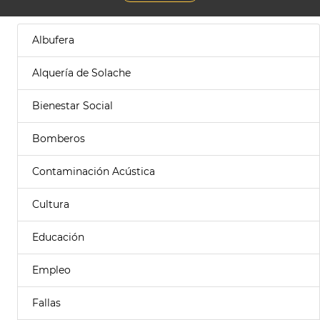
Albufera
Alquería de Solache
Bienestar Social
Bomberos
Contaminación Acústica
Cultura
Educación
Empleo
Fallas