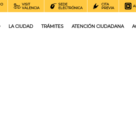
NO
VISIT
SEDE
CITA
A
VALENCIA
ELECTRÓNICA
PREVIA
O
LA CIUDAD
TRÁMITES
ATENCIÓN CIUDADANA
A