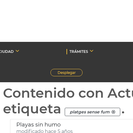
CIUDAD
TRÁMITES
Desplegar
Contenido con Act
etiqueta
.
platges sense fum
Playas sin humo
modificado hace 5 años