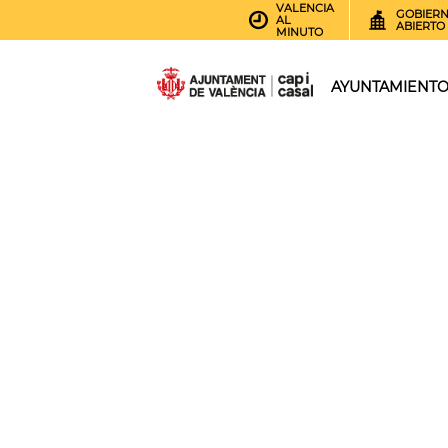
VALENCIA
GOBIER
AL
ABIERTO
MINUTO
AYUNTAMIENT