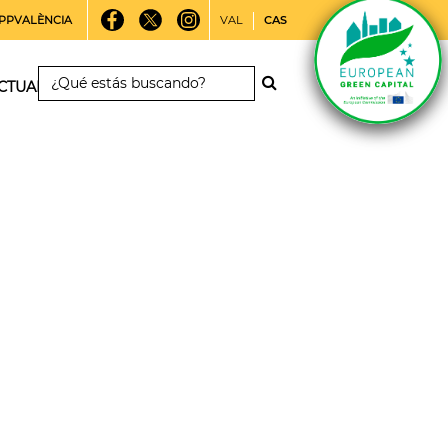
PPVALÈNCIA
VAL
CAS
CTUALIDAD