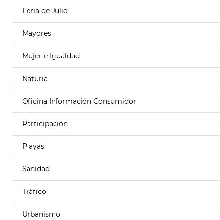
Feria de Julio
Mayores
Mujer e Igualdad
Naturia
Oficina Información Consumidor
Participación
Playas
Sanidad
Tráfico
Urbanismo