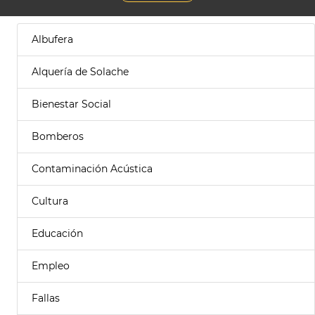
Albufera
Alquería de Solache
Bienestar Social
Bomberos
Contaminación Acústica
Cultura
Educación
Empleo
Fallas