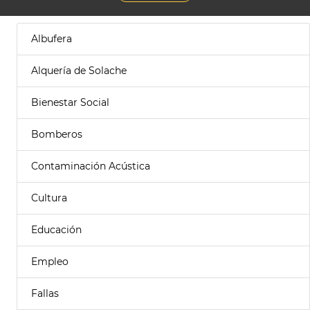
Albufera
Alquería de Solache
Bienestar Social
Bomberos
Contaminación Acústica
Cultura
Educación
Empleo
Fallas