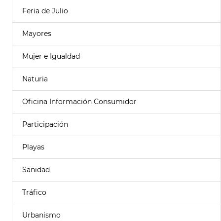
Feria de Julio
Mayores
Mujer e Igualdad
Naturia
Oficina Información Consumidor
Participación
Playas
Sanidad
Tráfico
Urbanismo