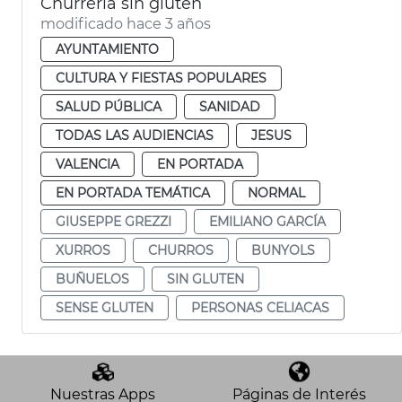
Churrería sin gluten
modificado hace 3 años
AYUNTAMIENTO
CULTURA Y FIESTAS POPULARES
SALUD PÚBLICA
SANIDAD
TODAS LAS AUDIENCIAS
JESUS
VALENCIA
EN PORTADA
EN PORTADA TEMÁTICA
NORMAL
GIUSEPPE GREZZI
EMILIANO GARCÍA
XURROS
CHURROS
BUNYOLS
BUÑUELOS
SIN GLUTEN
SENSE GLUTEN
PERSONAS CELIACAS
Nuestras Apps
Páginas de Interés