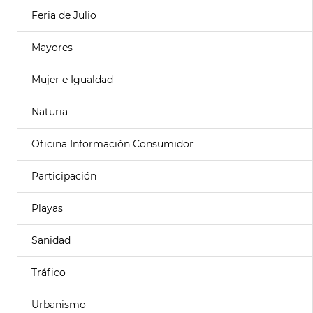
Feria de Julio
Mayores
Mujer e Igualdad
Naturia
Oficina Información Consumidor
Participación
Playas
Sanidad
Tráfico
Urbanismo