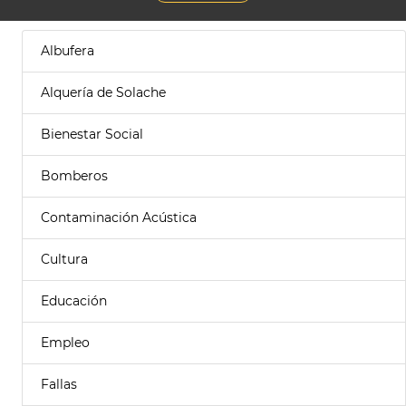
Albufera
Alquería de Solache
Bienestar Social
Bomberos
Contaminación Acústica
Cultura
Educación
Empleo
Fallas