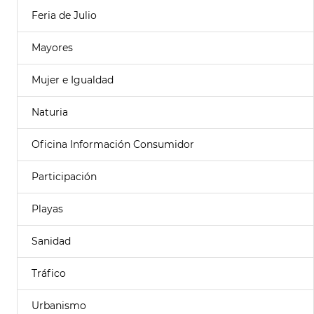
Feria de Julio
Mayores
Mujer e Igualdad
Naturia
Oficina Información Consumidor
Participación
Playas
Sanidad
Tráfico
Urbanismo