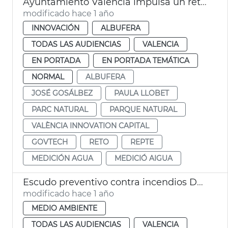
Ayuntamiento València impulsa un reto GovTech para proteger la Albufera
modificado hace 1 año
INNOVACIÓN
ALBUFERA
TODAS LAS AUDIENCIAS
VALENCIA
EN PORTADA
EN PORTADA TEMÁTICA
NORMAL
ALBUFERA
JOSÉ GOSÁLBEZ
PAULA LLOBET
PARC NATURAL
PARQUE NATURAL
VALÈNCIA INNOVATION CAPITAL
GOVTECH
RETO
REPTE
MEDICIÓN AGUA
MEDICIÓ AIGUA
Escudo preventivo contra incendios Devesa
modificado hace 1 año
MEDIO AMBIENTE
TODAS LAS AUDIENCIAS
VALENCIA