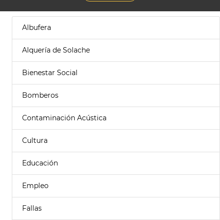
Albufera
Alquería de Solache
Bienestar Social
Bomberos
Contaminación Acústica
Cultura
Educación
Empleo
Fallas